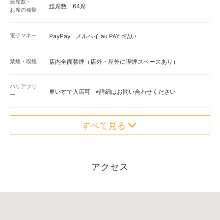
座席数・
総席数 64席
お席の種類
電子マネー
PayPay
メルペイ au PAY d払い
禁煙・喫煙
店内全面禁煙（店外・屋外に喫煙スペースあり）
バリアフリ
車いすで入店可
※詳細はお問い合わせください
ー
すべて見る
アクセス