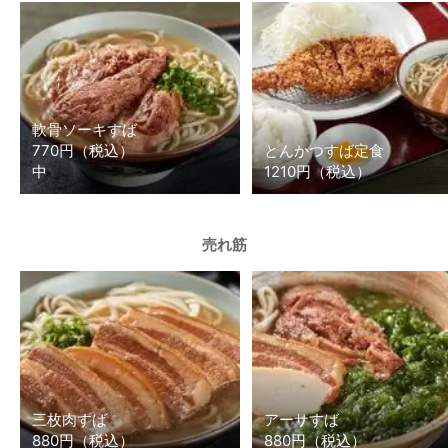
軟骨ソーキすば
770円（税込）
とんかつすば定食
中
1210円（税込）
売れ筋
三枚肉すば
アーサすば
880円（税込）
880円（税込）