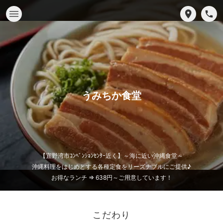
うみちか食堂
【宜野湾市ｺﾝﾍﾞﾝｼｮﾝｾﾝﾀｰ近く】～海に近い沖縄食堂～
沖縄料理をはじめとする各種定食をリーズナブルにご提供♪
お得なランチ ⇒ 638円～ご用意しています！
こだわり