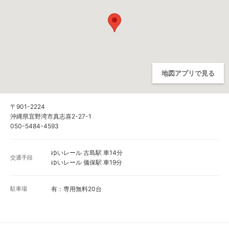
地図アプリで見る
〒901-2224
沖縄県宜野湾市真志喜2-27-1
050-5484-4593
ゆいレール 古島駅 車14分
交通手段
ゆいレール 儀保駅 車19分
駐車場
有：専用無料20台